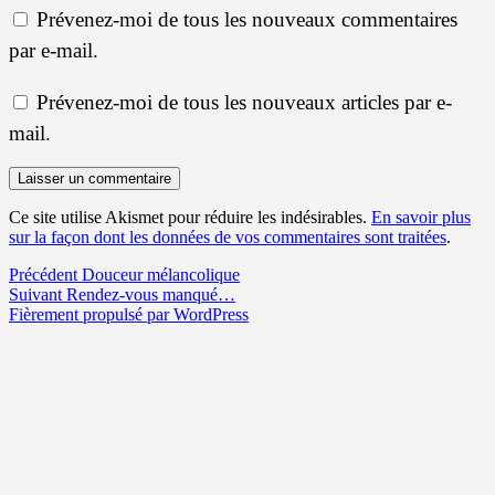
Prévenez-moi de tous les nouveaux commentaires
par e-mail.
Prévenez-moi de tous les nouveaux articles par e-
mail.
Ce site utilise Akismet pour réduire les indésirables.
En savoir plus
sur la façon dont les données de vos commentaires sont traitées
.
Navigation
Article
Précédent
Douceur mélancolique
Article
précédent :
Suivant
Rendez-vous manqué…
de
suivant :
Fièrement propulsé par WordPress
l’article