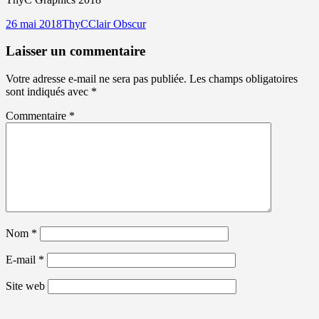
Publié
Auteur
Catégories
26 mai 2018
ThyC
Clair Obscur
le
Laisser un commentaire
Votre adresse e-mail ne sera pas publiée.
Les champs obligatoires
sont indiqués avec
*
Commentaire
*
Nom
*
E-mail
*
Site web