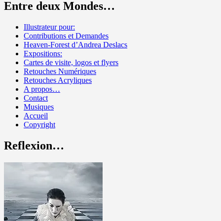
Entre deux Mondes…
Illustrateur pour:
Contributions et Demandes
Heaven-Forest d’Andrea Deslacs
Expositions:
Cartes de visite, logos et flyers
Retouches Numériques
Retouches Acryliques
A propos…
Contact
Musiques
Accueil
Copyright
Reflexion…