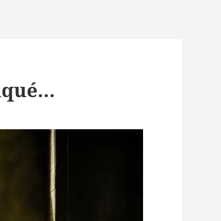
nqué…