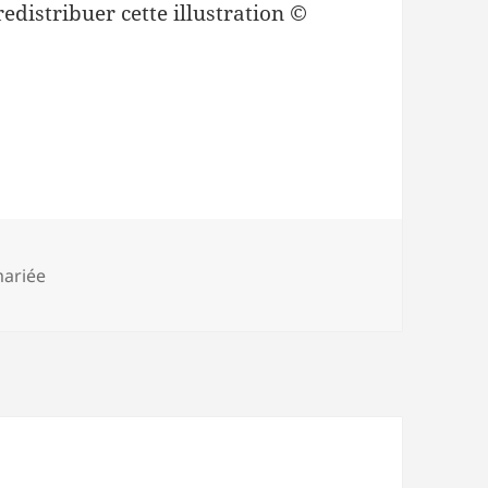
redistribuer cette illustration ©
ots-
ariée
lés