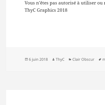
Vous n’êtes pas autorisé à utiliser ou 
ThyC Graphics 2018
Publié
Auteur
Catégories
M
6 juin 2018
ThyC
Clair Obscur
m
le
c