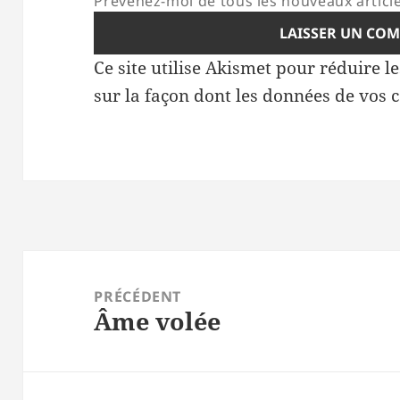
Prévenez-moi de tous les nouveaux article
Ce site utilise Akismet pour réduire l
sur la façon dont les données de vos 
Navigation
de
PRÉCÉDENT
Âme volée
l’article
Article
précédent :