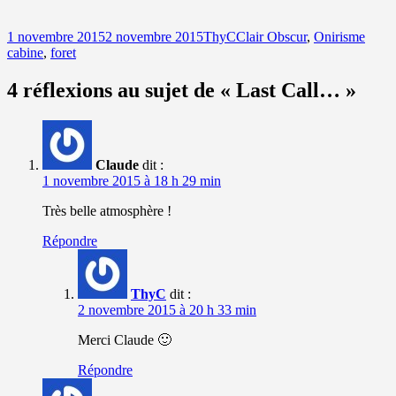
Publié
Auteur
Catégories
Mots
1 novembre 2015
2 novembre 2015
ThyC
Clair Obscur
,
Onirisme
le
clés
cabine
,
foret
4 réflexions au sujet de « Last Call… »
Claude
dit :
1 novembre 2015 à 18 h 29 min
Très belle atmosphère !
Répondre
ThyC
dit :
2 novembre 2015 à 20 h 33 min
Merci Claude 🙂
Répondre