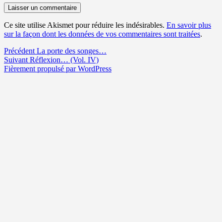
Ce site utilise Akismet pour réduire les indésirables.
En savoir plus
sur la façon dont les données de vos commentaires sont traitées
.
Navigation
Article
Précédent
La porte des songes…
Article
précédent :
Suivant
Réflexion… (Vol. IV)
de
suivant :
Fièrement propulsé par WordPress
l’article