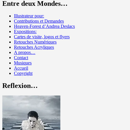
Entre deux Mondes…
Illustrateur pour:
Contributions et Demandes
Heaven-Forest d’Andrea Deslacs
Expositions:
Cartes de visite, logos et flyers
Retouches Numériques
Retouches Acryliques
A propos…
Contact
Musiques
Accueil
Copyright
Reflexion…