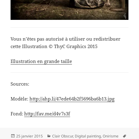
Vous n’êtes pas autorisé à utiliser ou redistribuer
cette Illustration © ThyC Graphics 2015
Illustration en grande taille
Sources:
Modèle:
http://ahp.li/47ede64b2f5696ba6b13.jpg
Fond:
http://fav.me/d4v7s3f
Publié
Catégories
Mots-
25 janvier 2015
Clair Obscur
,
Digital painting
,
Onirisme