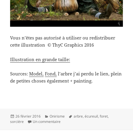
Vous n’êtes pas autorisé à utiliser ou redistribuer
cette illustration
ThyC Graphics 2016
©
Illustration en grande taille:
Sources:
Model,
Fond,
l’arbre j’ai perdu le lien, plein
de petites choses également + painting.
Publié
Catégories
Mots-
26 février 2016
Onirisme
arbre
,
écureuil
,
foret
,
le
sur Le refuge de la sorcière
clés
sorcière
Un commentaire