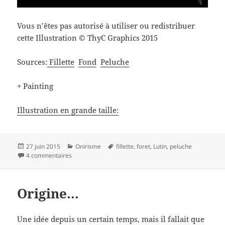
Vous n’êtes pas autorisé à utiliser ou redistribuer
cette Illustration © ThyC Graphics 2015
Sources:
Fillette
Fond
Peluche
+ Painting
Illustration en grande taille:
Publié
Catégories
Mots-
27 juin 2015
Onirisme
fillette
,
foret
,
Lutin
,
peluche
le
sur Dans la Foret
clés
4 commentaires
Origine…
Une idée depuis un certain temps, mais il fallait que