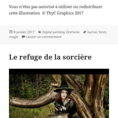
Vous n’êtes pas autorisé à utiliser ou redistribuer
cette illustration
ThyC Graphics 2017
©
Publié
Catégories
Mots-
8 janvier 2017
Digital painting
,
Onirisme
burton
,
foret
,
le
sur Magic Forest…
clés
magie
Laisser un commentaire
Le refuge de la sorcière