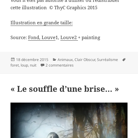
Vous n’êtes pas autorisé à utiliser ou redistribuer
cette illustration
ThyC Graphics 2015
©
Illustration en grande taille:
Source:
Fond,
Louve
1,
Louve2
+ painting
Publié
Catégories
Mots-
18 décembre 2015
Animaux
,
Clair Obscur
,
Surréalisme
le
sur Nuit de louves…
clés
foret
,
loup
,
nuit
2 commentaires
« Le souffle d’une brise… »