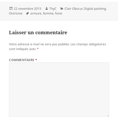
Publié
Auteur
Catégories
22 novembre 2015
ThyC
Clair Obscur
,
Digital painting
,
le
Mots-
Onirisme
armure
,
femme
,
foret
clés
Laisser un commentaire
Votre adresse e-mail ne sera pas publiée.
Les champs obligatoires
sont indiqués avec
*
COMMENTAIRE
*