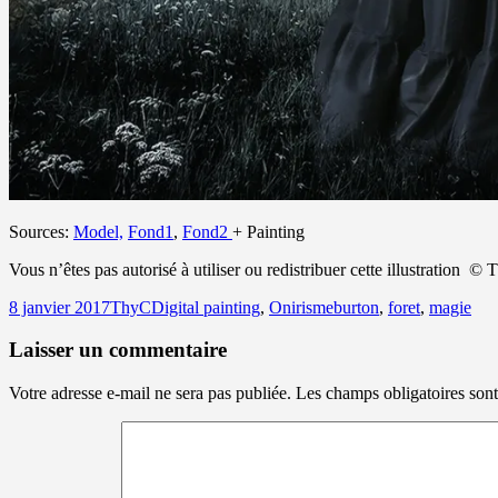
Sources:
Model,
Fond1
,
Fond2
+ Painting
Vous n’êtes pas autorisé à utiliser ou redistribuer cette illustration
©
T
Publié
Auteur
Catégories
Mots-
8 janvier 2017
ThyC
Digital painting
,
Onirisme
burton
,
foret
,
magie
le
clés
Laisser un commentaire
Votre adresse e-mail ne sera pas publiée.
Les champs obligatoires son