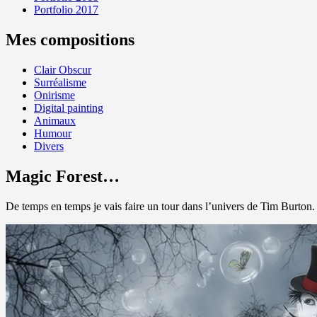
Portfolio 2017
Mes compositions
Clair Obscur
Surréalisme
Onirisme
Digital painting
Animaux
Humour
Divers
Magic Forest…
De temps en temps je vais faire un tour dans l’univers de Tim Burton.