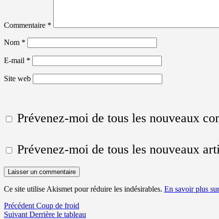
Commentaire
*
Nom
*
E-mail
*
Site web
Prévenez-moi de tous les nouveaux co
Prévenez-moi de tous les nouveaux arti
Ce site utilise Akismet pour réduire les indésirables.
En savoir plus su
Navigation
Article
Précédent
Coup de froid
Article
précédent :
Suivant
Derrière le tableau