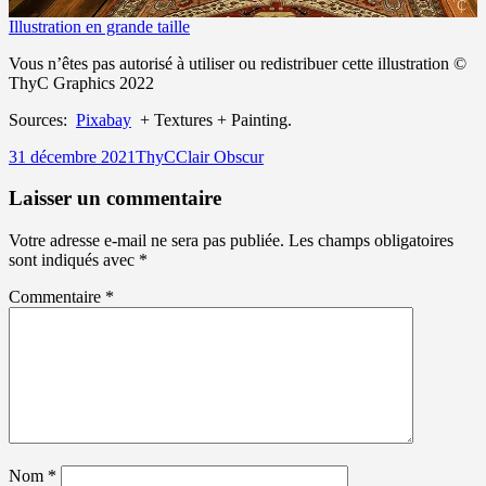
Illustration en grande taille
Vous n’êtes pas autorisé à utiliser ou redistribuer cette illustration ©
ThyC Graphics 2022
Sources:
Pixabay
+ Textures + Painting.
Publié
Auteur
Catégories
31 décembre 2021
ThyC
Clair Obscur
le
Laisser un commentaire
Votre adresse e-mail ne sera pas publiée.
Les champs obligatoires
sont indiqués avec
*
Commentaire
*
Nom
*