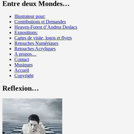
Entre deux Mondes…
Illustrateur pour:
Contributions et Demandes
Heaven-Forest d’Andrea Deslacs
Expositions:
Cartes de visite, logos et flyers
Retouches Numériques
Retouches Acryliques
A propos…
Contact
Musiques
Accueil
Copyright
Reflexion…