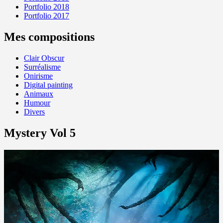
Portfolio 2018
Portfolio 2017
Mes compositions
Clair Obscur
Surréalisme
Onirisme
Digital painting
Animaux
Humour
Divers
Mystery Vol 5