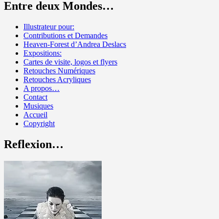
Entre deux Mondes…
Illustrateur pour:
Contributions et Demandes
Heaven-Forest d’Andrea Deslacs
Expositions:
Cartes de visite, logos et flyers
Retouches Numériques
Retouches Acryliques
A propos…
Contact
Musiques
Accueil
Copyright
Reflexion…