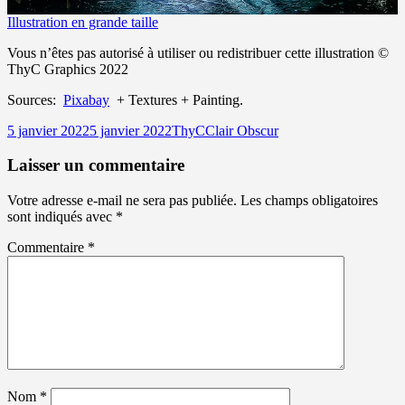
Illustration en grande taille
Vous n’êtes pas autorisé à utiliser ou redistribuer cette illustration ©
ThyC Graphics 2022
Sources:
Pixabay
+ Textures + Painting.
Publié
Auteur
Catégories
5 janvier 2022
5 janvier 2022
ThyC
Clair Obscur
le
Laisser un commentaire
Votre adresse e-mail ne sera pas publiée.
Les champs obligatoires
sont indiqués avec
*
Commentaire
*
Nom
*