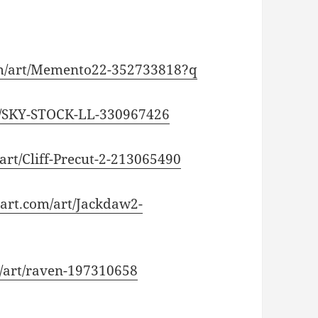
com/art/Memento22-352733818?q
rt/SKY-STOCK-LL-330967426
art/Cliff-Precut-2-213065490
ntart.com/art/Jackdaw2-
m/art/raven-197310658