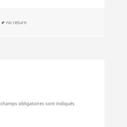
Mots-
no return
clés
 champs obligatoires sont indiqués