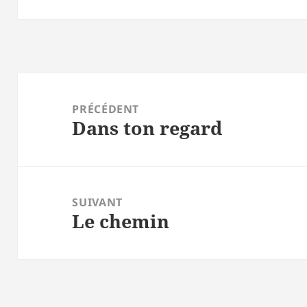
Navigation
de
PRÉCÉDENT
Dans ton regard
l’article
Article
précédent :
SUIVANT
Le chemin
Article
suivant :