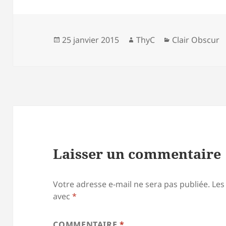
Publié
Auteur
Catégories
25 janvier 2015
ThyC
Clair Obscur
le
Laisser un commentaire
Votre adresse e-mail ne sera pas publiée.
Les
avec
*
COMMENTAIRE
*