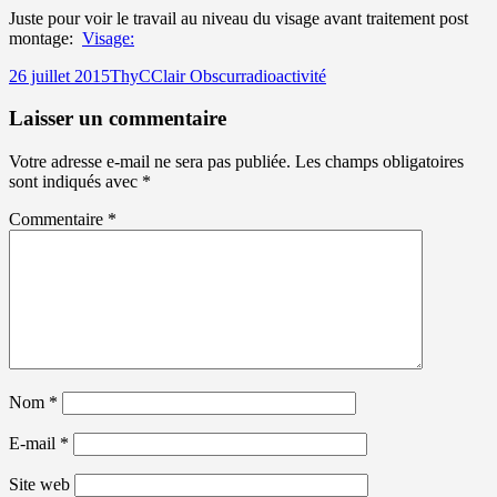
Juste pour voir le travail au niveau du visage avant traitement post
montage:
Visage:
Publié
Auteur
Catégories
Mots-
26 juillet 2015
ThyC
Clair Obscur
radioactivité
le
clés
Laisser un commentaire
Votre adresse e-mail ne sera pas publiée.
Les champs obligatoires
sont indiqués avec
*
Commentaire
*
Nom
*
E-mail
*
Site web