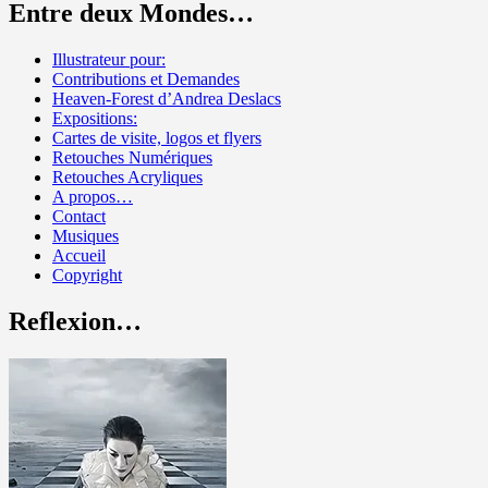
Entre deux Mondes…
Illustrateur pour:
Contributions et Demandes
Heaven-Forest d’Andrea Deslacs
Expositions:
Cartes de visite, logos et flyers
Retouches Numériques
Retouches Acryliques
A propos…
Contact
Musiques
Accueil
Copyright
Reflexion…