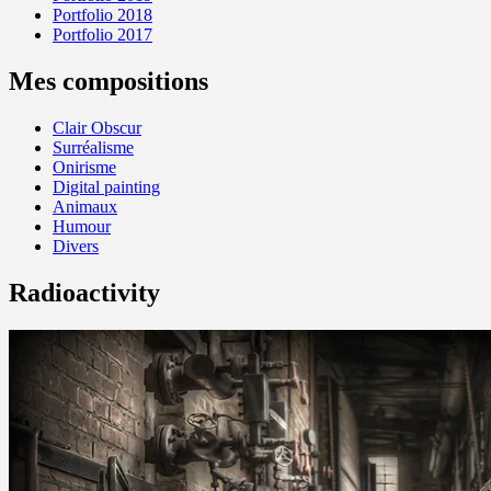
Portfolio 2018
Portfolio 2017
Mes compositions
Clair Obscur
Surréalisme
Onirisme
Digital painting
Animaux
Humour
Divers
Radioactivity