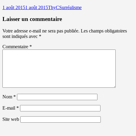
Publié
Auteur
Catégories
1 août 2015
1 août 2015
ThyC
Surréalisme
le
Laisser un commentaire
Votre adresse e-mail ne sera pas publiée.
Les champs obligatoires
sont indiqués avec
*
Commentaire
*
Nom
*
E-mail
*
Site web