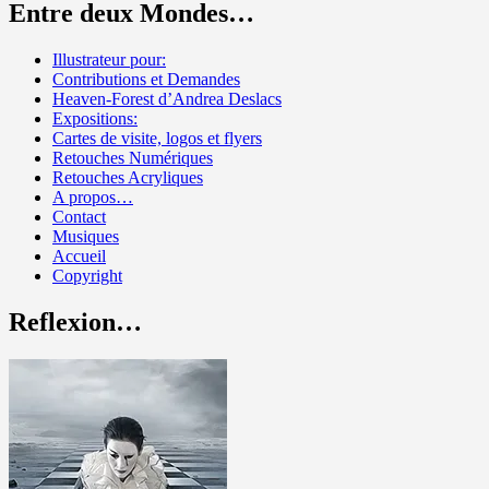
Entre deux Mondes…
Illustrateur pour:
Contributions et Demandes
Heaven-Forest d’Andrea Deslacs
Expositions:
Cartes de visite, logos et flyers
Retouches Numériques
Retouches Acryliques
A propos…
Contact
Musiques
Accueil
Copyright
Reflexion…