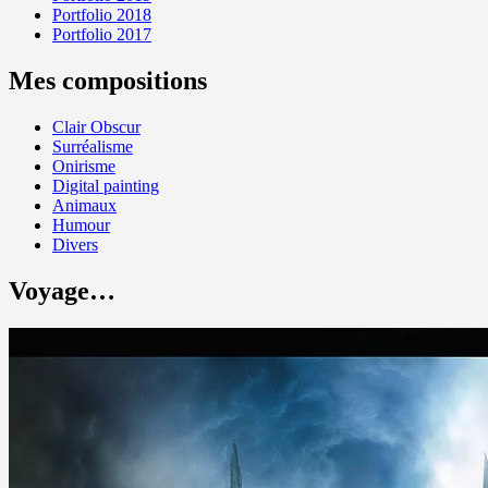
Portfolio 2018
Portfolio 2017
Mes compositions
Clair Obscur
Surréalisme
Onirisme
Digital painting
Animaux
Humour
Divers
Voyage…