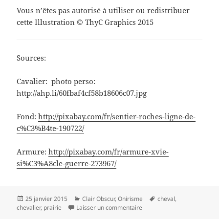
Vous n’êtes pas autorisé à utiliser ou redistribuer
cette Illustration © ThyC Graphics 2015
Sources:
Cavalier: photo perso:
http://ahp.li/60fbaf4cf58b18606c07.jpg
Fond:
http://pixabay.com/fr/sentier-roches-ligne-de-
c%C3%B4te-190722/
Armure:
http://pixabay.com/fr/armure-xvie-
si%C3%A8cle-guerre-273967/
Publié
Catégories
Mots-
25 janvier 2015
Clair Obscur
,
Onirisme
cheval
,
le
sur Le chevalier blessé
clés
chevalier
,
prairie
Laisser un commentaire