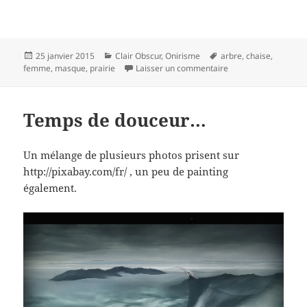
Publié
Catégories
Mots-
25 janvier 2015
Clair Obscur
,
Onirisme
arbre
,
chaise
,
le
clés
sur Mask Falls
femme
,
masque
,
prairie
Laisser un commentaire
Temps de douceur…
Un mélange de plusieurs photos prisent sur
http://pixabay.com/fr/ , un peu de painting
également.