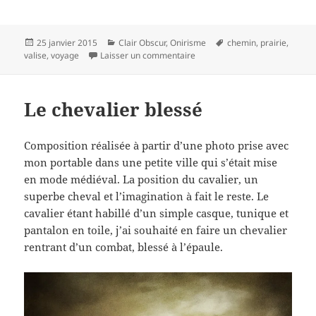
Publié
Catégories
Mots-
25 janvier 2015
Clair Obscur
,
Onirisme
chemin
,
prairie
,
le
sur Voyage…
clés
valise
,
voyage
Laisser un commentaire
Le chevalier blessé
Composition réalisée à partir d’une photo prise avec
mon portable dans une petite ville qui s’était mise
en mode médiéval. La position du cavalier, un
superbe cheval et l’imagination à fait le reste. Le
cavalier étant habillé d’un simple casque, tunique et
pantalon en toile, j’ai souhaité en faire un chevalier
rentrant d’un combat, blessé à l’épaule.