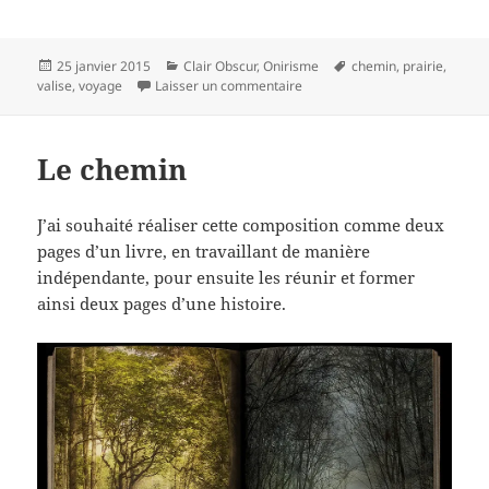
Publié
Catégories
Mots-
25 janvier 2015
Clair Obscur
,
Onirisme
chemin
,
prairie
,
le
sur Voyage…
clés
valise
,
voyage
Laisser un commentaire
Le chemin
J’ai souhaité réaliser cette composition comme deux
pages d’un livre, en travaillant de manière
indépendante, pour ensuite les réunir et former
ainsi deux pages d’une histoire.