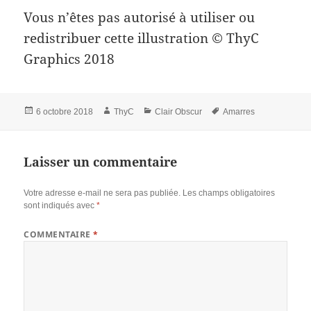
Vous n’êtes pas autorisé à utiliser ou
redistribuer cette illustration © ThyC
Graphics 2018
Publié
Auteur
Catégories
Mots-
6 octobre 2018
ThyC
Clair Obscur
Amarres
le
clés
Laisser un commentaire
Votre adresse e-mail ne sera pas publiée.
Les champs obligatoires
sont indiqués avec
*
COMMENTAIRE
*