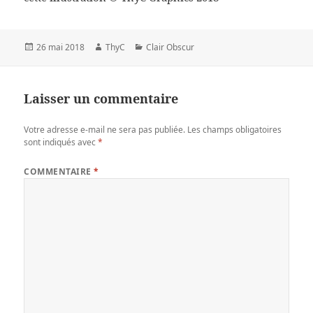
Publié
Auteur
Catégories
26 mai 2018
ThyC
Clair Obscur
le
Laisser un commentaire
Votre adresse e-mail ne sera pas publiée.
Les champs obligatoires
sont indiqués avec
*
COMMENTAIRE
*