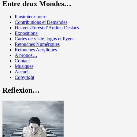
Entre deux Mondes…
Illustrateur pour:
Contributions et Demandes
Heaven-Forest d’Andrea Deslacs
Expositions:
Cartes de visite, logos et flyers
Retouches Numériques
Retouches Acryliques
A propos…
Contact
Musiques
Accueil
Copyright
Reflexion…