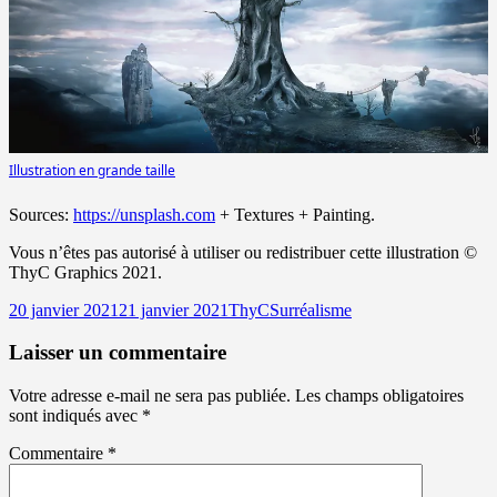
Illustration en grande taille
Sources:
https://unsplash.com
+ Textures + Painting.
Vous n’êtes pas autorisé à utiliser ou redistribuer cette illustration ©
ThyC Graphics 2021.
Publié
Auteur
Catégories
20 janvier 2021
21 janvier 2021
ThyC
Surréalisme
le
Laisser un commentaire
Votre adresse e-mail ne sera pas publiée.
Les champs obligatoires
sont indiqués avec
*
Commentaire
*