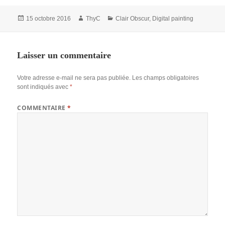
Publié
Auteur
Catégories
15 octobre 2016
ThyC
Clair Obscur
,
Digital painting
le
Laisser un commentaire
Votre adresse e-mail ne sera pas publiée.
Les champs obligatoires
sont indiqués avec
*
COMMENTAIRE
*