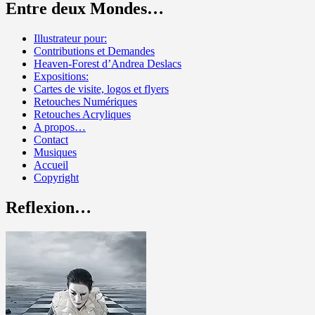
Entre deux Mondes…
Illustrateur pour:
Contributions et Demandes
Heaven-Forest d’Andrea Deslacs
Expositions:
Cartes de visite, logos et flyers
Retouches Numériques
Retouches Acryliques
A propos…
Contact
Musiques
Accueil
Copyright
Reflexion…