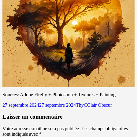
Sources: Adobe Firefly + Photoshop + Textures + Painting.
Publié
Auteur
Catégories
27 septembre 2024
27 septembre 2024
ThyC
Clair Obscur
le
Laisser un commentaire
Votre adresse e-mail ne sera pas publiée.
Les champs obligatoires
sont indiqués avec
*