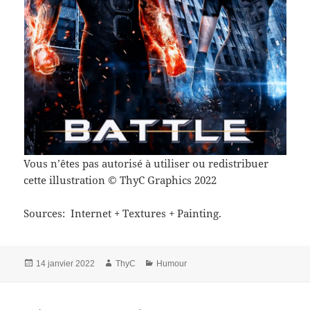
Vous n’êtes pas autorisé à utiliser ou redistribuer
cette illustration © ThyC Graphics 2022
Sources: Internet + Textures + Painting.
Publié
Auteur
Catégories
14 janvier 2022
ThyC
Humour
le