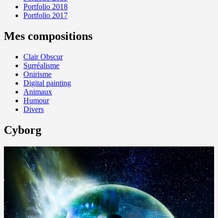
Portfolio 2018
Portfolio 2017
Mes compositions
Clair Obscur
Surréalisme
Onirisme
Digital painting
Animaux
Humour
Divers
Cyborg