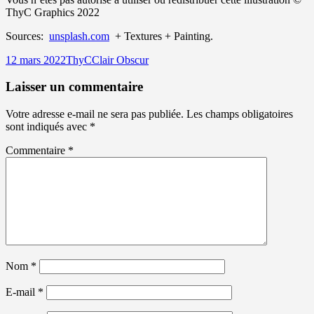
ThyC Graphics 2022
Sources:
unsplash.com
+ Textures + Painting.
Publié
Auteur
Catégories
12 mars 2022
ThyC
Clair Obscur
le
Laisser un commentaire
Votre adresse e-mail ne sera pas publiée.
Les champs obligatoires
sont indiqués avec
*
Commentaire
*
Nom
*
E-mail
*