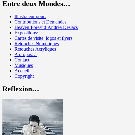
Entre deux Mondes…
Illustrateur pour:
Contributions et Demandes
Heaven-Forest d’Andrea Deslacs
Expositions:
Cartes de visite, logos et flyers
Retouches Numériques
Retouches Acryliques
A propos…
Contact
Musiques
Accueil
Copyright
Reflexion…