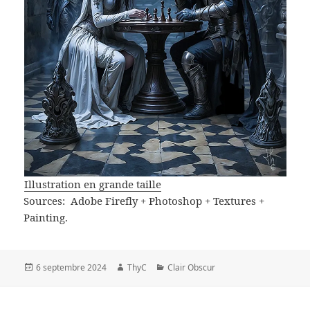
Illustration en grande taille
Sources: Adobe Firefly + Photoshop + Textures +
Painting.
Publié
Auteur
Catégories
6 septembre 2024
ThyC
Clair Obscur
le