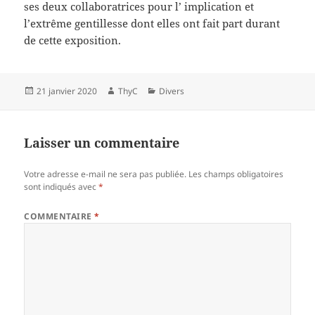
ses deux collaboratrices pour l’ implication et
l’extrême gentillesse dont elles ont fait part durant
de cette exposition.
Publié
Auteur
Catégories
21 janvier 2020
ThyC
Divers
le
Laisser un commentaire
Votre adresse e-mail ne sera pas publiée.
Les champs obligatoires
sont indiqués avec
*
COMMENTAIRE
*