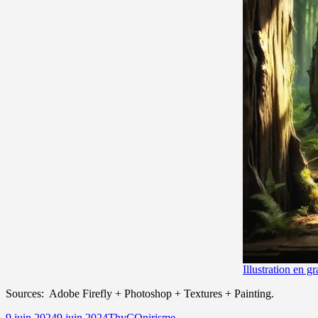
Illustration en gr
Sources: Adobe Firefly + Photoshop + Textures + Painting.
Publié
Auteur
Catégories
9 juin 2024
9 juin 2024
ThyC
Onirisme