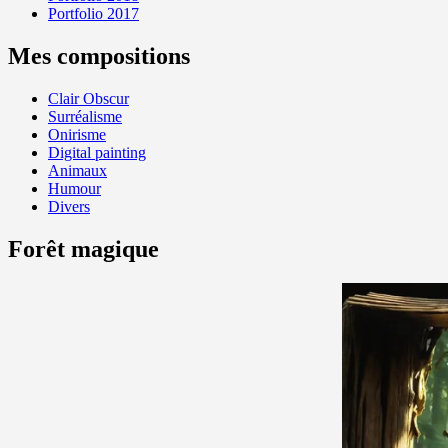
Portfolio 2017
Mes compositions
Clair Obscur
Surréalisme
Onirisme
Digital painting
Animaux
Humour
Divers
Forêt magique