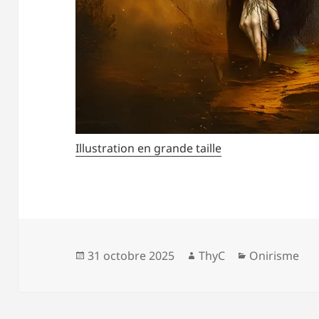
Illustration en grande taille
Publié
Auteur
Catégories
31 octobre 2025
ThyC
Onirisme
le