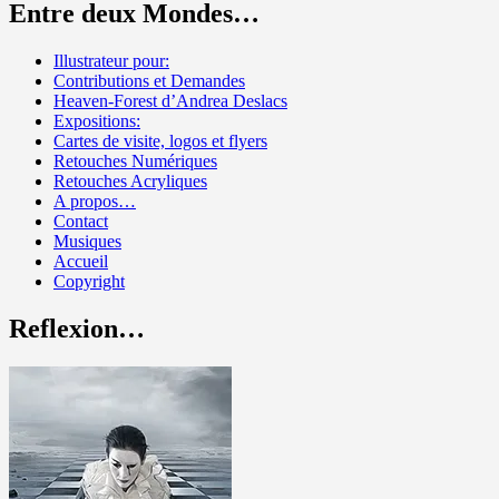
Entre deux Mondes…
Illustrateur pour:
Contributions et Demandes
Heaven-Forest d’Andrea Deslacs
Expositions:
Cartes de visite, logos et flyers
Retouches Numériques
Retouches Acryliques
A propos…
Contact
Musiques
Accueil
Copyright
Reflexion…