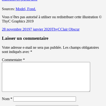
Sources:
Model,
Fond.
Vous n’êtes pas autorisé à utiliser ou redistribuer cette illustration ©
ThyC Graphics 2019
Publié
Auteur
Catégories
28 novembre 2019
7 janvier 2020
ThyC
Clair Obscur
le
Laisser un commentaire
Votre adresse e-mail ne sera pas publiée.
Les champs obligatoires
sont indiqués avec
*
Commentaire
*
Nom
*