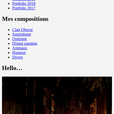
Portfolio 2018
Portfolio 2017
Mes compositions
Clair Obscur
Surréalisme
Onirisme
Digital painting
Animaux
Humour
Divers
Hello…