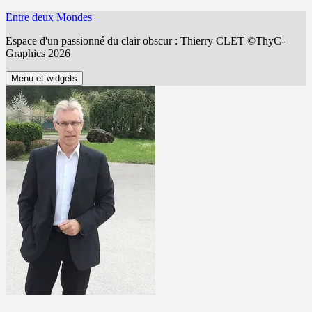
Aller
Entre deux Mondes
au
Espace d'un passionné du clair obscur : Thierry CLET ©ThyC-
contenu
Graphics 2026
Menu et widgets