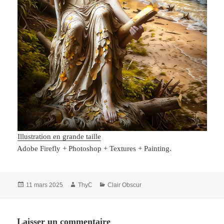
Illustration en grande taille
Adobe Firefly + Photoshop + Textures + Painting.
Publié
Auteur
Catégories
11 mars 2025
ThyC
Clair Obscur
le
Laisser un commentaire