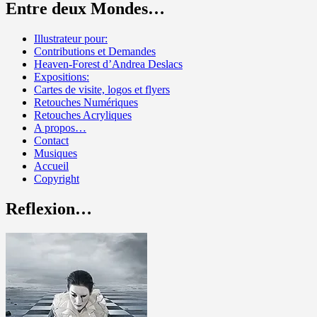
Entre deux Mondes…
Illustrateur pour:
Contributions et Demandes
Heaven-Forest d’Andrea Deslacs
Expositions:
Cartes de visite, logos et flyers
Retouches Numériques
Retouches Acryliques
A propos…
Contact
Musiques
Accueil
Copyright
Reflexion…