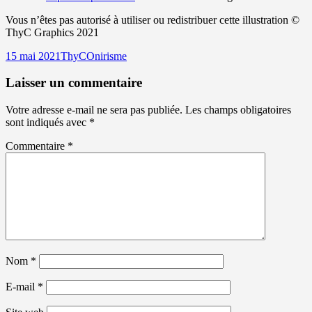
Vous n’êtes pas autorisé à utiliser ou redistribuer cette illustration ©
ThyC Graphics 2021
Publié
Auteur
Catégories
15 mai 2021
ThyC
Onirisme
le
Laisser un commentaire
Votre adresse e-mail ne sera pas publiée.
Les champs obligatoires
sont indiqués avec
*
Commentaire
*
Nom
*
E-mail
*