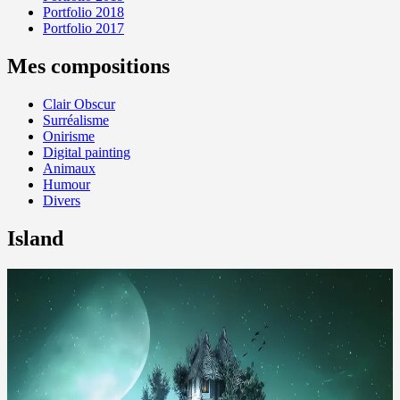
Portfolio 2018
Portfolio 2017
Mes compositions
Clair Obscur
Surréalisme
Onirisme
Digital painting
Animaux
Humour
Divers
Island