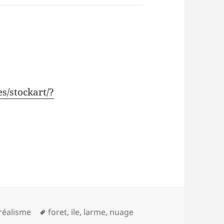
s/stockart/?
Mots-
réalisme
foret
,
ile
,
larme
,
nuage
clés