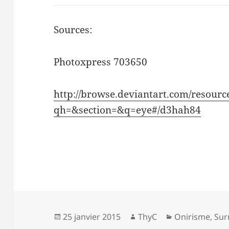
Sources:
Photoxpress 703650
http://browse.deviantart.com/resource
qh=&section=&q=eye#/d3hah84
Publié
Auteur
Catégories
25 janvier 2015
ThyC
Onirisme
,
Sur
le