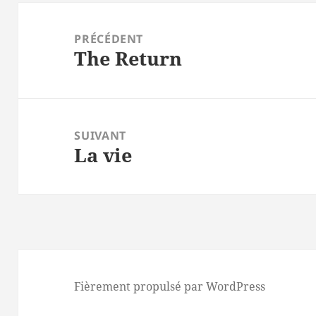
Navigation
de
PRÉCÉDENT
The Return
l’article
Article
précédent :
SUIVANT
La vie
Article
suivant :
Fièrement propulsé par WordPress