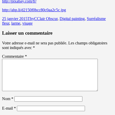
http://pixabay.com/fr/
http://ahp.li/d2150f0bcc80c0aa2c5c.jpg
Publié
Auteur
Catégories
Mots-
25 janvier 2015
ThyC
Clair Obscur
,
Digital painting
,
Surréalisme
le
clés
fleur
,
larme
,
visage
Laisser un commentaire
Votre adresse e-mail ne sera pas publiée.
Les champs obligatoires
sont indiqués avec
*
Commentaire
*
Nom
*
E-mail
*