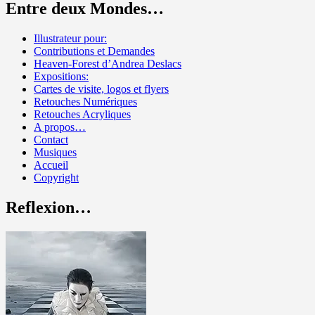
Entre deux Mondes…
Illustrateur pour:
Contributions et Demandes
Heaven-Forest d’Andrea Deslacs
Expositions:
Cartes de visite, logos et flyers
Retouches Numériques
Retouches Acryliques
A propos…
Contact
Musiques
Accueil
Copyright
Reflexion…