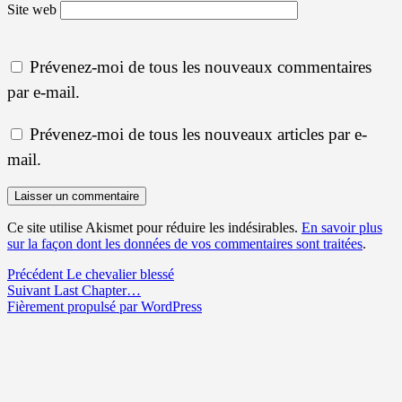
Site web
Prévenez-moi de tous les nouveaux commentaires
par e-mail.
Prévenez-moi de tous les nouveaux articles par e-
mail.
Ce site utilise Akismet pour réduire les indésirables.
En savoir plus
sur la façon dont les données de vos commentaires sont traitées
.
Navigation
Article
Précédent
Le chevalier blessé
Article
précédent :
Suivant
Last Chapter…
de
suivant :
Fièrement propulsé par WordPress
l’article