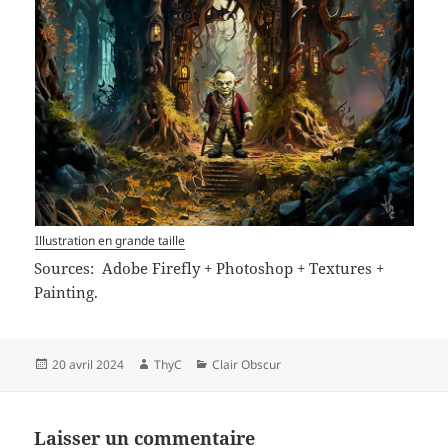
Illustration en grande taille
Sources: Adobe Firefly + Photoshop + Textures +
Painting.
Publié
Auteur
Catégories
20 avril 2024
ThyC
Clair Obscur
le
Laisser un commentaire