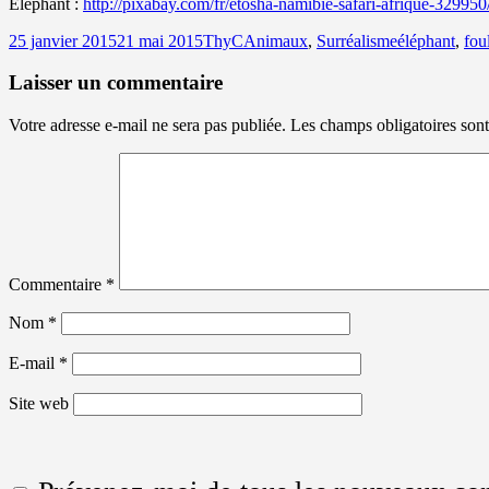
Éléphant :
http://pixabay.com/fr/etosha-namibie-safari-afrique-32995
Publié
Auteur
Catégories
Mots-
25 janvier 2015
21 mai 2015
ThyC
Animaux
,
Surréalisme
éléphant
,
fou
le
clés
Laisser un commentaire
Votre adresse e-mail ne sera pas publiée.
Les champs obligatoires son
Commentaire
*
Nom
*
E-mail
*
Site web