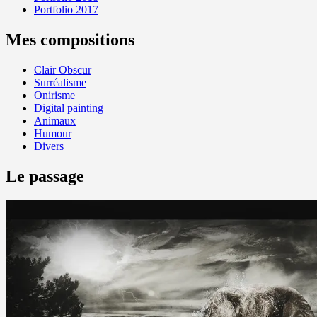
Portfolio 2017
Mes compositions
Clair Obscur
Surréalisme
Onirisme
Digital painting
Animaux
Humour
Divers
Le passage