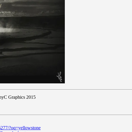
© ThyC Graphics 2015
66277/?oq=yellowstone