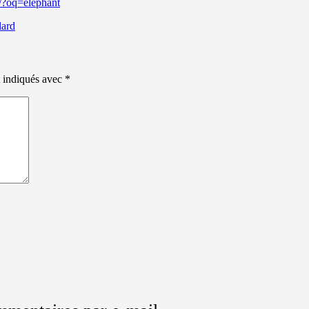
0/?oq=elephant
lard
t indiqués avec
*