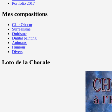
Portfolio 2017
Mes compositions
Clair Obscur
Surréalisme
Onirisme
Digital painting
Animaux
Humour
Divers
Loto de la Chorale