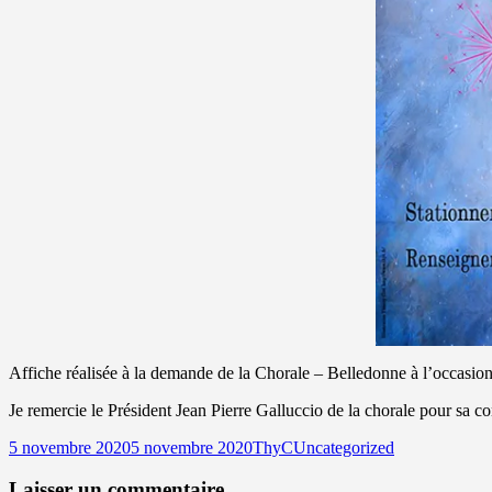
Affiche réalisée à la demande de la Chorale – Belledonne à l’occasio
Je remercie le Président Jean Pierre Galluccio de la chorale pour sa c
Publié
Auteur
Catégories
5 novembre 2020
5 novembre 2020
ThyC
Uncategorized
le
Laisser un commentaire