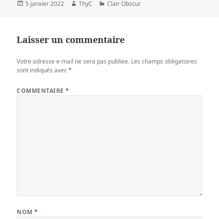
Publié
Auteur
Catégories
5 janvier 2022
ThyC
Clair Obscur
le
Laisser un commentaire
Votre adresse e-mail ne sera pas publiée.
Les champs obligatoires
sont indiqués avec
*
COMMENTAIRE
*
NOM
*