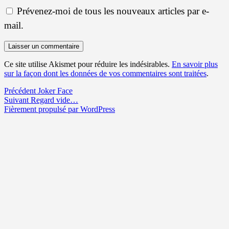
Prévenez-moi de tous les nouveaux articles par e-
mail.
Ce site utilise Akismet pour réduire les indésirables.
En savoir plus
sur la façon dont les données de vos commentaires sont traitées
.
Navigation
Article
Précédent
Joker Face
Article
précédent :
Suivant
Regard vide…
de
suivant :
Fièrement propulsé par WordPress
l’article