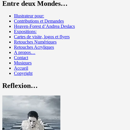
Entre deux Mondes…
Illustrateur pour:
Contributions et Demandes
Heaven-Forest d’Andrea Deslacs
Expositions:
Cartes de visite, logos et flyers
Retouches Numériques
Retouches Acryliques
A propos…
Contact
Musiques
Accueil
Copyright
Reflexion…