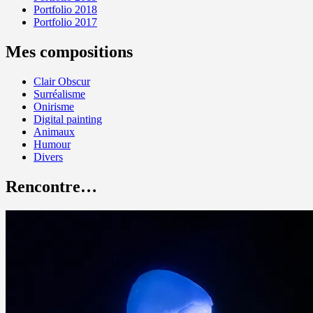
Portfolio 2018
Portfolio 2017
Mes compositions
Clair Obscur
Surréalisme
Onirisme
Digital painting
Animaux
Humour
Divers
Rencontre…