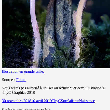
Illustration en grande taille.
Sources:
Photo
Vous n’êtes pas autorisé à utiliser ou redistribuer cette illustration ©
ThyC Graphics 2018
Publié
Auteur
Catégories
Mots-
30 novembre 2018
10 avril 2019
ThyC
Surréalisme
Naissance
le
clés