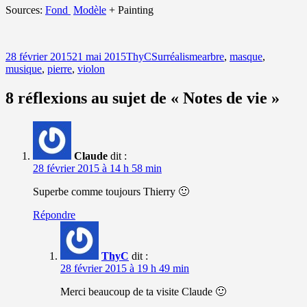
Sources:
Fond
Modèle
+ Painting
Publié
Auteur
Catégories
Mots-
28 février 2015
21 mai 2015
ThyC
Surréalisme
arbre
,
masque
,
le
clés
musique
,
pierre
,
violon
8 réflexions au sujet de « Notes de vie »
Claude
dit :
28 février 2015 à 14 h 58 min
Superbe comme toujours Thierry 🙂
Répondre
ThyC
dit :
28 février 2015 à 19 h 49 min
Merci beaucoup de ta visite Claude 🙂