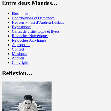
Entre deux Mondes…
Illustrateur pour:
Contributions et Demandes
Heaven-Forest d’Andrea Deslacs
Expositions:
Cartes de visite, logos et flyers
Retouches Numériques
Retouches Acryliques
A propos…
Contact
Musiques
Accueil
Copyright
Reflexion…