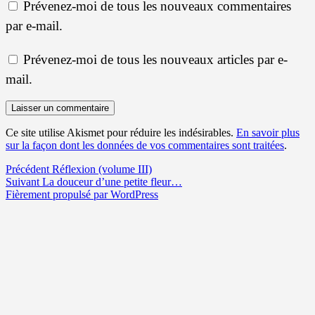
Prévenez-moi de tous les nouveaux commentaires
par e-mail.
Prévenez-moi de tous les nouveaux articles par e-
mail.
Ce site utilise Akismet pour réduire les indésirables.
En savoir plus
sur la façon dont les données de vos commentaires sont traitées
.
Navigation
Article
Précédent
Réflexion (volume III)
Article
précédent :
Suivant
La douceur d’une petite fleur…
de
suivant :
Fièrement propulsé par WordPress
l’article