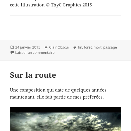
cette Illustration © ThyC Graphics 2015
Publié
Catégories
Mots-
24 janvier 2015
Clair Obscur
fin
,
foret
,
mort
,
passage
le
sur Au bout du chemin ….
clés
Laisser un commentaire
Sur la route
Une composition qui date de quelques années
maintenant, elle fait partie de mes préférées.