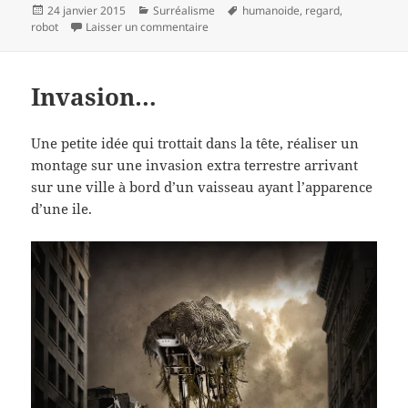
Publié
Catégories
Mots-
24 janvier 2015
Surréalisme
humanoide
,
regard
,
le
sur Le regard du robot.
clés
robot
Laisser un commentaire
Invasion…
Une petite idée qui trottait dans la tête, réaliser un
montage sur une invasion extra terrestre arrivant
sur une ville à bord d’un vaisseau ayant l’apparence
d’une ile.