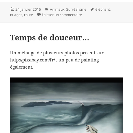
Publié
Catégories
Mots-
24 janvier 2015
Animaux
,
Surréalisme
éléphant
,
le
sur Sur la route
clés
nuages
,
route
Laisser un commentaire
Temps de douceur…
Un mélange de plusieurs photos prisent sur
http://pixabay.com/fr/ , un peu de painting
également.