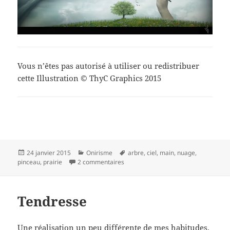
Vous n’êtes pas autorisé à utiliser ou redistribuer
cette Illustration © ThyC Graphics 2015
Publié
Catégories
Mots-
24 janvier 2015
Onirisme
arbre
,
ciel
,
main
,
nuage
,
le
sur Temps de douceur…
clés
pinceau
,
prairie
2 commentaires
Tendresse
Une réalisation un peu différente de mes habitudes,