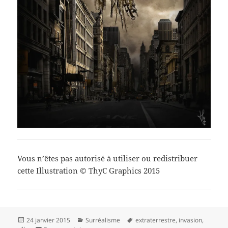
Vous n’êtes pas autorisé à utiliser ou redistribuer
cette Illustration © ThyC Graphics 2015
Publié
Catégories
Mots-
24 janvier 2015
Surréalisme
extraterrestre
,
invasion
,