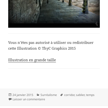
Vous n’êtes pas autorisé à utiliser ou redistribuer
cette Illustration © ThyC Graphics 2015
Illustration en grande taille
Publié
Catégories
Mots-
24 janvier 2015
Surréalisme
corridor
,
sablier
,
temps
le
sur Le corridor du temps
clés
Laisser un commentaire