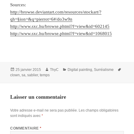
Sources:
http://browse.deviantart.com/resources/stockart/?
qh=§ion=&q=pierrot+6#/do3w9n
http://www.sxc.hu/browse.phtml?f=view&id=602145
http://www.sxc.hu/browse.phtml?f=view&id=1068015
Publié
Auteur
Catégories
Mots-
25 janvier 2015
ThyC
Digital painting
,
Surréalisme
le
clés
clown
,
sa
,
sablier
,
temps
Laisser un commentaire
Votre adresse e-mail ne sera pas publiée.
Les champs obligatoires
sont indiqués avec
*
COMMENTAIRE
*