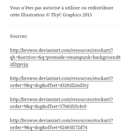
Vous n’êtes pas autorisé à utiliser ou redistribuer
cette Illustration © ThyC Graphics 2015
Sources:
http://browse.deviantart.com/resources/stockart/?
qh=&section=&q=premade+steampunk+background#
/d2ypvjq
http://browse.deviantart.com/resources/stockart/?
order=9&q=dog&offset=432#/d2md3ry
http://browse.deviantart.com/resources/stockart/?
order=9&q=dog&offset=576#/d1fs4v0
http://browse.deviantart.com/resources/stockart/?
order=9&q=dog&offset=624#/d172d74