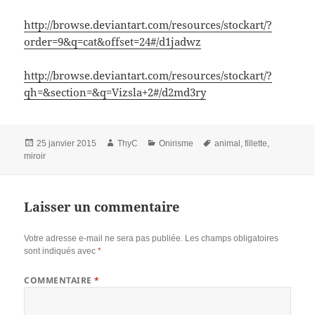
http://browse.deviantart.com/resources/stockart/?
order=9&q=cat&offset=24#/d1jadwz
http://browse.deviantart.com/resources/stockart/?
qh=&section=&q=Vizsla+2#/d2md3ry
Publié
Auteur
Catégories
Mots-
25 janvier 2015
ThyC
Onirisme
animal
,
fillette
,
le
clés
miroir
Laisser un commentaire
Votre adresse e-mail ne sera pas publiée.
Les champs obligatoires
sont indiqués avec
*
COMMENTAIRE
*