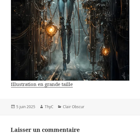
Illustration en grande taille
Publié
Auteur
Catégories
5 juin 2025
ThyC
Clair Obscur
le
Laisser un commentaire