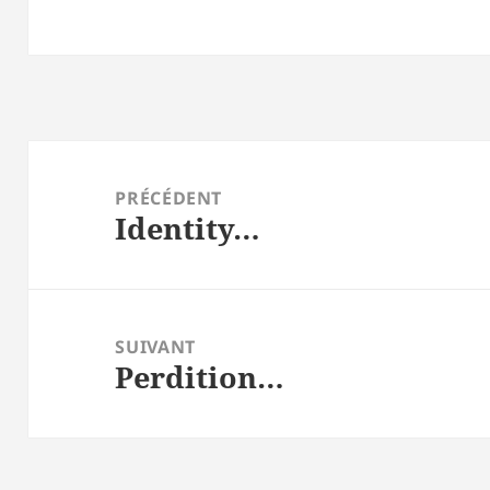
Navigation
de
PRÉCÉDENT
Identity…
l’article
Article
précédent :
SUIVANT
Perdition…
Article
suivant :