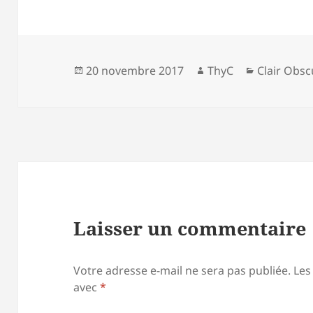
Publié
Auteur
Catégorie
20 novembre 2017
ThyC
Clair Obsc
le
Laisser un commentaire
Votre adresse e-mail ne sera pas publiée.
Les
avec
*