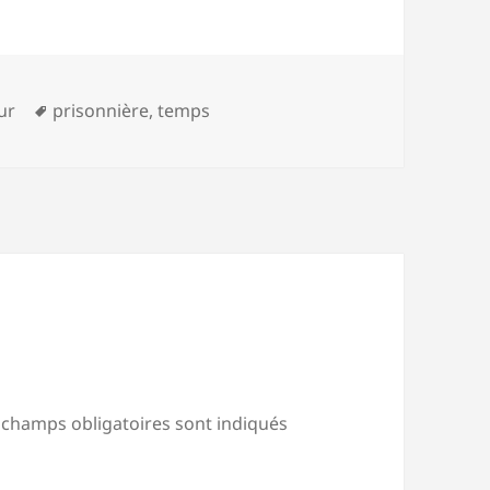
s
Mots-
ur
prisonnière
,
temps
clés
 champs obligatoires sont indiqués