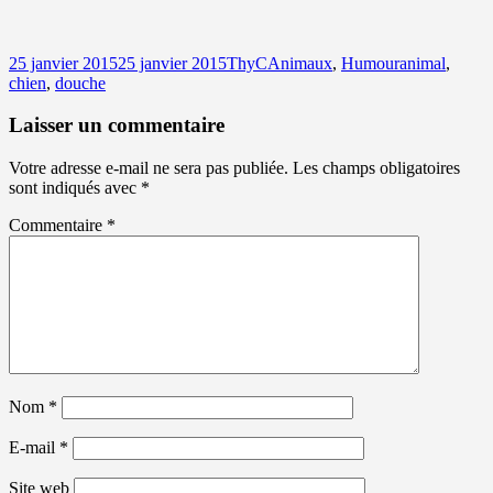
Publié
Auteur
Catégories
Mots-
25 janvier 2015
25 janvier 2015
ThyC
Animaux
,
Humour
animal
,
le
clés
chien
,
douche
Laisser un commentaire
Votre adresse e-mail ne sera pas publiée.
Les champs obligatoires
sont indiqués avec
*
Commentaire
*
Nom
*
E-mail
*
Site web