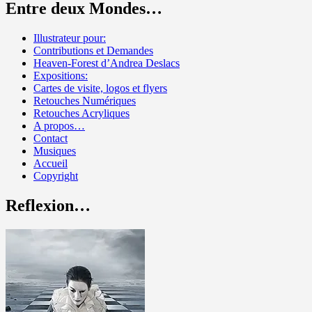
Entre deux Mondes…
Illustrateur pour:
Contributions et Demandes
Heaven-Forest d’Andrea Deslacs
Expositions:
Cartes de visite, logos et flyers
Retouches Numériques
Retouches Acryliques
A propos…
Contact
Musiques
Accueil
Copyright
Reflexion…