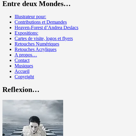
Entre deux Mondes…
Illustrateur pour:
Contributions et Demandes
Heaven-Forest d’Andrea Deslacs
Expositions:
Cartes de visite, logos et flyers
Retouches Numériques
Retouches Acryliques
A propos…
Contact
Musiques
Accueil
Copyright
Reflexion…