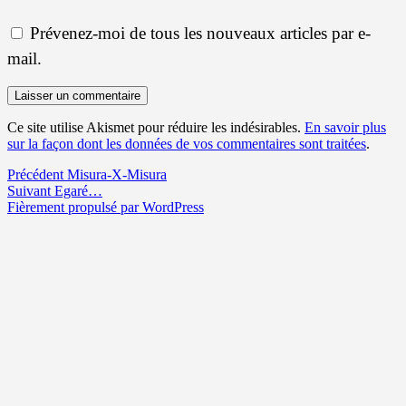
Prévenez-moi de tous les nouveaux articles par e-
mail.
Ce site utilise Akismet pour réduire les indésirables.
En savoir plus
sur la façon dont les données de vos commentaires sont traitées
.
Navigation
Article
Précédent
Misura-X-Misura
Article
précédent :
Suivant
Egaré…
de
suivant :
Fièrement propulsé par WordPress
l’article