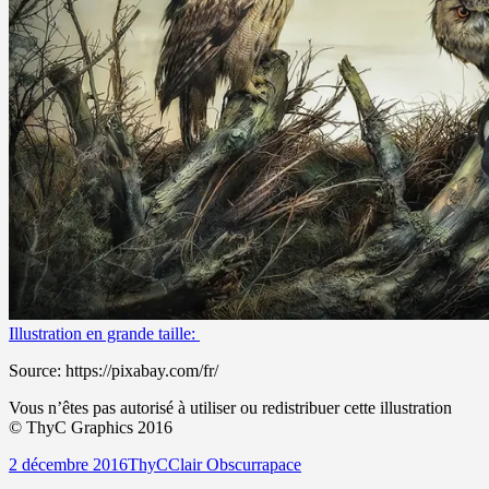
Illustration en grande taille:
Source: https://pixabay.com/fr/
Vous n’êtes pas autorisé à utiliser ou redistribuer cette illustration
©
ThyC Graphics 2016
Publié
Auteur
Catégories
Mots-
2 décembre 2016
ThyC
Clair Obscur
rapace
le
clés