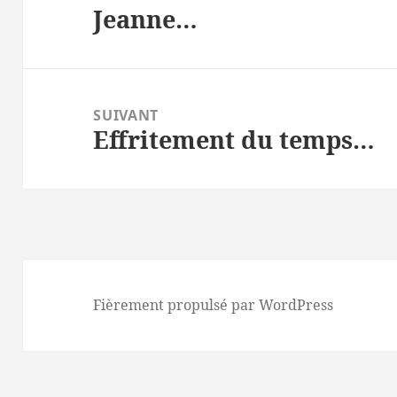
Jeanne…
l’article
Article
précédent :
SUIVANT
Effritement du temps…
Article
suivant :
Fièrement propulsé par WordPress