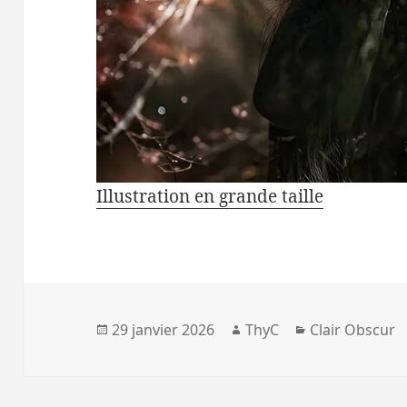
Illustration en grande taille
Publié
Auteur
Catégories
29 janvier 2026
ThyC
Clair Obscur
le