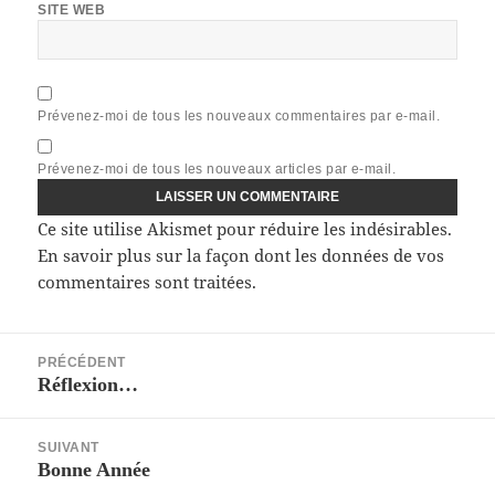
SITE WEB
Prévenez-moi de tous les nouveaux commentaires par e-mail.
Prévenez-moi de tous les nouveaux articles par e-mail.
Ce site utilise Akismet pour réduire les indésirables.
En savoir plus sur la façon dont les données de vos
commentaires sont traitées
.
Navigation
PRÉCÉDENT
de
Réflexion…
Article
l’article
précédent :
SUIVANT
Bonne Année
Article