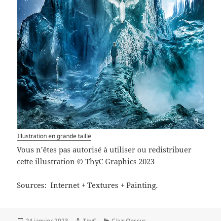
Illustration en grande taille
Vous n’êtes pas autorisé à utiliser ou redistribuer
cette illustration © ThyC Graphics 2023
Sources: Internet + Textures + Painting.
Publié
Auteur
Catégories
24 janvier 2023
ThyC
Clair Obscur