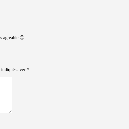
rs agréable 🙂
t indiqués avec
*