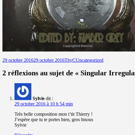
Publié
Auteur
Catégories
29 octobre 2016
29 octobre 2016
ThyC
Uncategorized
le
2 réflexions au sujet de « Singular Irregula
Sylvie
dit :
29 octobre 2016 à 10 h 54 min
Très belle composition mon t’tit Thierry !
J’espère que tu te portes bien, gros bisous
Sylvie