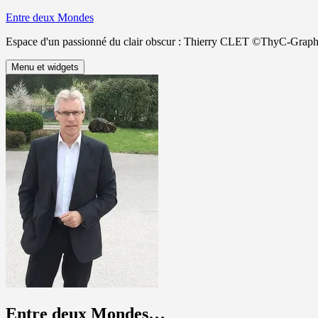
Aller
Entre deux Mondes
au
Espace d'un passionné du clair obscur : Thierry CLET ©ThyC-Graph
contenu
Menu et widgets
Entre deux Mondes…