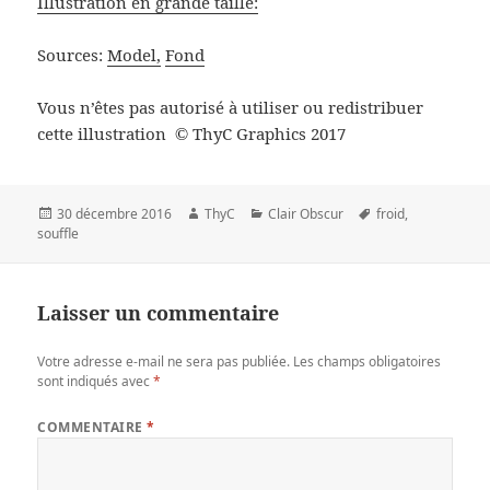
Illustration en grande taille:
Sources:
Model,
Fond
Vous n’êtes pas autorisé à utiliser ou redistribuer
cette illustration
ThyC Graphics 2017
©
Publié
Auteur
Catégories
Mots-
30 décembre 2016
ThyC
Clair Obscur
froid
,
le
clés
souffle
Laisser un commentaire
Votre adresse e-mail ne sera pas publiée.
Les champs obligatoires
sont indiqués avec
*
COMMENTAIRE
*