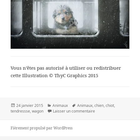
Vous n’êtes pas autorisé à utiliser ou redistribuer
cette Illustration © ThyC Graphics 2015
Publié
Catégories
Mots-
24 janvier 2015
Animaux
Animaux
,
chien
,
chiot
,
le
clés
sur Tendresse
tendressse
,
wagon
Laisser un commentaire
Fièrement propulsé par WordPress