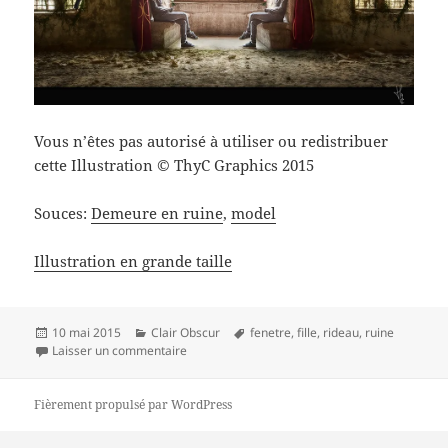
Vous n’êtes pas autorisé à utiliser ou redistribuer
cette Illustration © ThyC Graphics 2015
Souces:
Demeure en ruine
,
model
Illustration en grande taille
Publié
Catégories
Mots-
10 mai 2015
Clair Obscur
fenetre
,
fille
,
rideau
,
ruine
le
sur Face…. ou Face
clés
Laisser un commentaire
Fièrement propulsé par WordPress