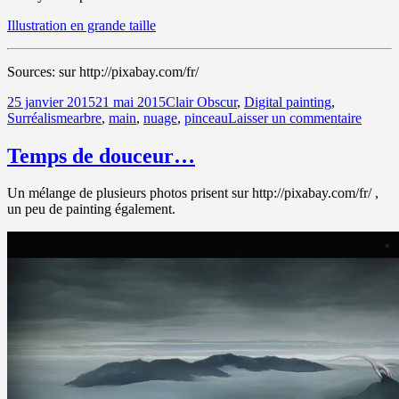
Illustration en grande taille
Sources: sur http://pixabay.com/fr/
Publié
Catégories
25 janvier 2015
21 mai 2015
Clair Obscur
,
Digital painting
,
le
Mots-
sur
Surréalisme
arbre
,
main
,
nuage
,
pinceau
Laisser un commentaire
clés
Temps
de
Temps de douceur…
douce
Un mélange de plusieurs photos prisent sur http://pixabay.com/fr/ ,
un peu de painting également.