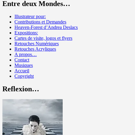
Entre deux Mondes…
Illustrateur pour:
Contributions et Demandes
Heaven-Forest d’Andrea Deslacs
Expositions:
Cartes de visite, logos et flyers
Retouches Numériques
Retouches Acryliques
A propos…
Contact
Musiques
Accueil
Copyright
Reflexion…