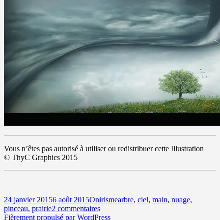
Vous n’êtes pas autorisé à utiliser ou redistribuer cette Illustration
© ThyC Graphics 2015
Publié
Catégories
Mots-
24 janvier 2015
6 août 2015
Onirisme
arbre
,
ciel
,
main
,
nuage
,
le
sur
clés
pinceau
,
prairie
2 commentaires
Temps
Fièrement propulsé par WordPress